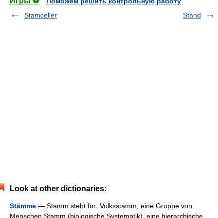
Игры ⚽
Поможем решить контрольную работу
Stamceller
Stand
Look at other dictionaries:
Stämme
— Stamm steht für: Volksstamm, eine Gruppe von
Menschen Stamm (biologische Systematik), eine hierarchische