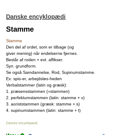
Danske encyklopædi
Stamme
Stamme
Den del af ordet, som er tilbage (og
giver mening) når endelserne fjernes.
Består af roden + evt. affikser.
Syn. grundform.
Se også Samdannelse, Rod, Supinumstamme.
Ex: spis-er, arbejdsløs-heden
Verbalstammer (latin og græsk):
1. præsensstammen (=stammen)
2. perfektumstammen (latin: stamme + v)
3. aoriststammen (græsk: stamme + s)
4. supinumstammen (latin: stamme + t)
Danske encyklopædi
.