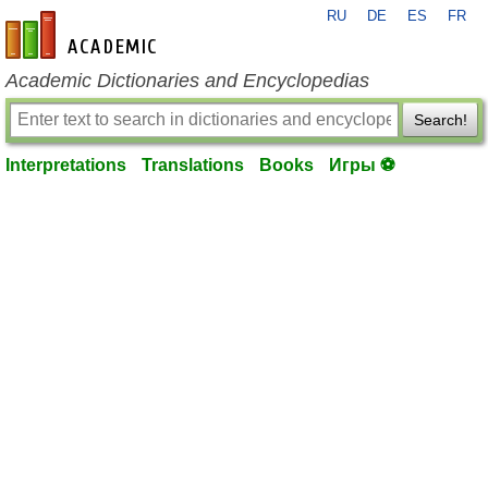
RU
DE
ES
FR
en-academic.com
Academic Dictionaries and Encyclopedias
Search!
Interpretations
Translations
Books
Игры ⚽