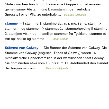
Stufe zwischen Reich und Klasse eine Gruppe von Lebewesen
gemeinsamer Abstammung Baumstamm, den verholzten
Sprossteil einer Pflanze unterhalb …
Deutsch Wikipedia
stamme
— I stam|me 1. stam|me sb., n, r, rne, i sms. stam , fx
stamform, og stamme , fx stammebåd, stammehøvding II stam|me
2. stam|me vb., r, de, t; familien stammer fra Tyskland; stamme et
træ op; hakke og stamme …
Dansk ordbog
Stämme von Galway
— Die Banner der Stämme von Galway. Die
Stämme von Galway (englisch: Tribes of Galway) waren 14
mittelalterliche Handelsfamilien in der westirischen Stadt Galway.
Sie dominierten etwa vom 13. bis zum 17. Jahrhundert den Handel
der Region mit dem… …
Deutsch Wikipedia